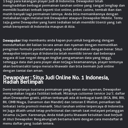
1 bagi para kalangan player judi di Indonesia. Dewapoker telah
© Copyright 2026 dewapoker.me - All right reserved | 18+
menghadirkan berbagai permainan taruhan online yang sangat lengkap dan
memiliki kualitas terbaik seperti slot online, poker, casino, tembak ikan dan
masih banyak lagi permainan lainnya. Anda bisa memainkannya dengan
melakukan login melalui link Dewapoker ataupun Dewapoker Mobile. Tentu
saja game Dewapoker yang kami sediakan telah memiliki lisensi yang sah
untuk beroperasi di Indonesia maupun di Asia.
siap membantu anda kapan pun untuk bergabung dengan
Dewapoker
mendaftarkan diri kalian secara aman dan nyaman dengan memastikan
pengisian formulir pendaftaran yang sudah disediakan dengan benar. Situs
dewapoker terpercaya di Indonesia telah memiliki server dari beberapa
negara di luar negeri dengan tingkat pengamanan data yang tinggi,
sehingga data dari para player akan terjaga keamanannya, player tentunya
akan bertransaksi tanpa merasa khawatir dan bisa bermain judi online
dengan santai dan aman.
Dewapoker : Situs Judi Online No. 1 Indonesia,
Hadiah Berlimpah
Demi terciptanya suasana permainan yang aman dan nyaman, Dewapoker
menyediakan segala fasilitas terbaik. Misalnya customer service 24/7, daftar
akun Dewapoker gratis, pilihan terbanyak ada di berbagai bank (BCA, BNI, BRI,
BII, CIMB Niaga, Danamon dan Mandiri) dan setoran E-Wallet, penarikan tak
terbatas serta promosi menarik. Situs taruhan online terpercaya di Indonesia
ini juga dilatih untuk tetap profesional dan ramah saat melayani pelanggan
selama 24 jam. Karenanya, Anda tidak perlu khawatir kesulitan saat berjudi
di situs Dewapoker. Bergabunglah bersama kami dengan cara mendaftar di
menu daftar yang sudah tertera.