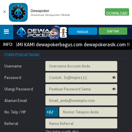
×
Dewapoker
DOWNLOAD
Download Dewapoker Mobile
LINK RESMI KAMI dewapokerbagus.com dewapokerasik.com !!
INFO:
HOME
FORM PENDAFTARAN
Username
POKER
SLOT GAME
IDN E-LOTTERY
Password
NEW
NEW
Ulangi Password
SPORTBOOK
LIVE CASINO
IDNLIVE
NEW
Alamat Email
TOGEL
ESPORTS
ARCADE
No. Telp / HP
NEW
NEW
NEW
Referral
TEMBAK IKAN
IDNRAFFLE
IDNTRADE
*Ini tidak wajib diisi