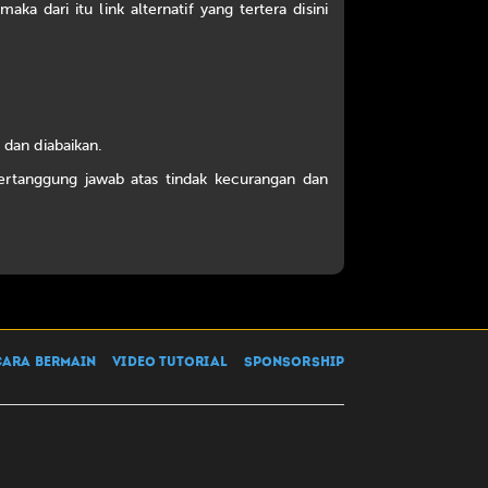
a dari itu link alternatif yang tertera disini
a dan diabaikan.
ertanggung jawab atas tindak kecurangan dan
CARA BERMAIN
VIDEO TUTORIAL
SPONSORSHIP