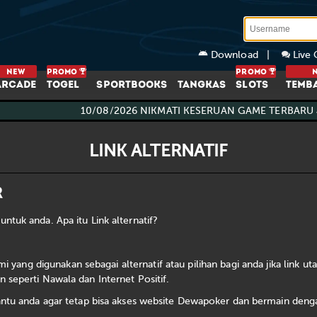
Download |
Live
NEW
PROMO
PROMO
ARCADE
TOGEL
SPORTBOOKS
TANGKAS
SLOTS
TEMB
10/08/2026
NIKMATI KESERUAN GAME TERBARU JOKER
LINK ALTERNATIF
R
ntuk anda. Apa itu Link alternatif?
 yang digunakan sebagai alternatif atau pilihan bagi anda jika link u
n seperti Nawala dan Internet Positif.
mbantu anda agar tetap bisa akses website Dewapoker dan bermain de