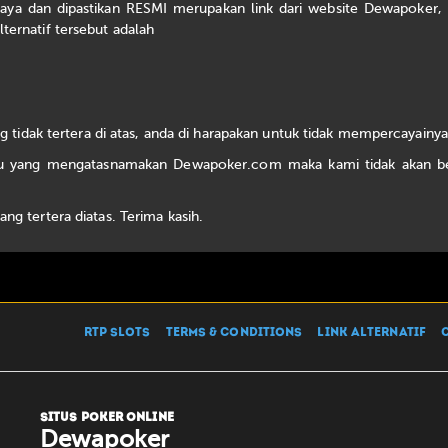
rcaya dan dipastikan RESMI merupakan link dari website Dewapoker, mak
lternatif tersebut adalah
 yang tidak tertera di atas, anda di harapakan untuk tidak mempercayainy
alsu yang mengatasnamakan Dewapoker.com maka kami tidak akan b
yang tertera diatas. Terima kasih.
RTP SLOTS
TERMS & CONDITIONS
LINK ALTERNATIF
SITUS POKER ONLINE
Dewapoker