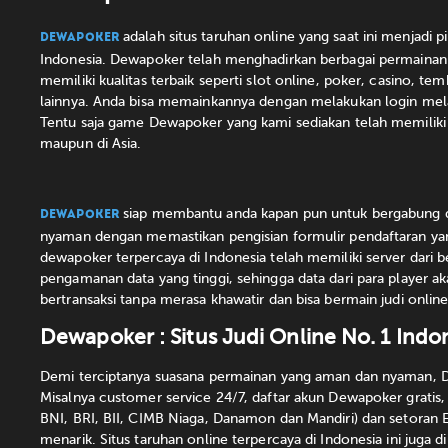
adalah situs taruhan online yang saat ini menjadi p
Dewapoker
Indonesia. Dewapoker telah menghadirkan berbagai permainan 
memiliki kualitas terbaik seperti slot online, poker, casino, t
lainnya. Anda bisa memainkannya dengan melakukan login mel
Tentu saja game Dewapoker yang kami sediakan telah memiliki l
maupun di Asia.
siap membantu anda kapan pun untuk bergabung de
Dewapoker
nyaman dengan memastikan pengisian formulir pendaftaran yan
dewapoker terpercaya di Indonesia telah memiliki server dari b
pengamanan data yang tinggi, sehingga data dari para player a
bertransaksi tanpa merasa khawatir dan bisa bermain judi onlin
Dewapoker : Situs Judi Online No. 1 Indo
Demi terciptanya suasana permainan yang aman dan nyaman, De
Misalnya customer service 24/7, daftar akun Dewapoker gratis, 
BNI, BRI, BII, CIMB Niaga, Danamon dan Mandiri) dan setoran E
menarik. Situs taruhan online terpercaya di Indonesia ini juga d